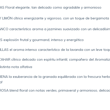
AS Floral elegante, tan delicado como agradable y armonioso
LIMÓN cítrico energizante y vigoroso, con un toque de bergamota
NCO característico aroma a jazmines suavizado con un delicadísi
explosión frutal y gourmand, intenso y energético
LAS el aroma intenso característico de la lavanda con un leve toq
HAR cítrico delicado con espíritu infantil, compañero del Aromat
stinta nota olfativa
A la exuberancia de la granada equilibrada con la frescura herba
a!
OSA blend floral con notas verdes, primaveral y armonioso, delicad