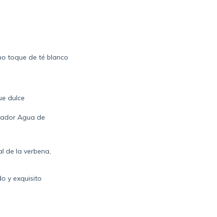
mo toque de té blanco
ue dulce
izador Agua de
l de la verbena,
o y exquisito