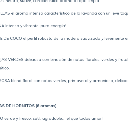
 neutro, suave, característico aroma a ropa limpia
LAS el aroma intenso característico de la lavanda con un leve toq
Intenso y vibrante, pura energía!
 DE COCO el perfil robusto de la madera suavizado y levemente e
S VERDES deliciosa combinación de notas florales, verdes y frutal
ético.
OSA blend floral con notas verdes, primaveral y armonioso, delicad
S DE HORNITOS (6 aromas)
 verde y fresco, sutil, agradable…
¡el que todos aman!