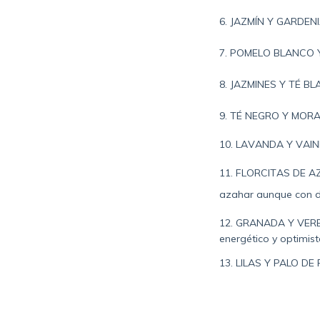
6. JAZMÍN Y GARDENI
7. POMELO BLANCO Y 
8. JAZMINES Y TÉ BLA
9. TÉ NEGRO Y MORAS 
10. LAVANDA Y VAINIL
1
1. FLORCITAS DE AZA
azahar aunque con di
12. GRANADA Y VERBEN
energético y optimist
13.
LILAS Y PALO DE R