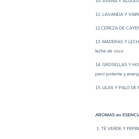
10. AVENA Y ALGODÓN
11. LAVANDA Y VAINIL
12.CEREZA DE CAYENA 
13. MADERAS Y LECHE
leche de coco
14. GROSELLAS Y HOJA
pero potente y energ
15.
LILAS Y PALO DE R
AROMAS en ESENCIA
1. TÉ VERDE Y PEPINO