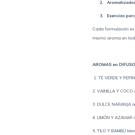
2.
Aromatizador
3.
Esencias para 
Cada formulación es 
mismo aroma en todo
AROMAS en DIFUSOR
1. TÉ VERDE Y PEPINO
2. VAINILLA Y COCO d
3. DULCE NARANJA ag
4. LIMÓN Y AZAHAR cít
5. TILO Y BAMBÚ blend