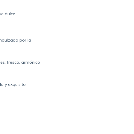
ue dulce
ndulzado por la
es; fresco, armónico
o y exquisito