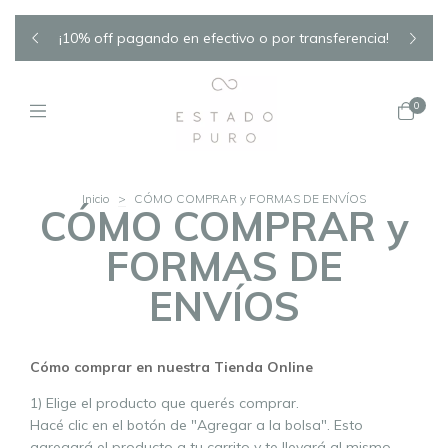
NADOS
¡10% off pagando en efectivo o por transferencia!
AC
0
Inicio
>
CÓMO COMPRAR y FORMAS DE ENVÍOS
CÓMO COMPRAR y
FORMAS DE
ENVÍOS
Cómo comprar en nuestra Tienda Online
1) Elige el producto que querés comprar.
Hacé clic en el botón de "Agregar a la bolsa". Esto
agregará el producto a tu carrito y te llevará al mismo.